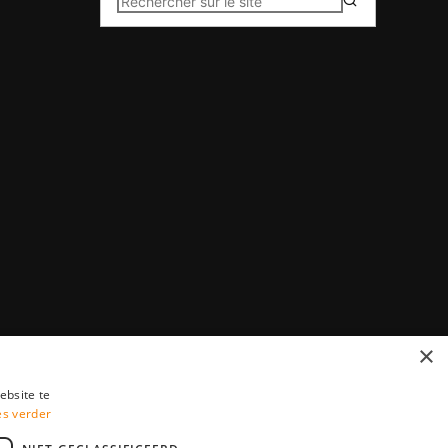
×
ebsite te
es verder