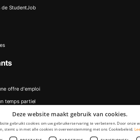
 de StudentJob
res
ants
une offre d'emploi
un temps partiel
Deze website maakt gebruik van cookies.
n job d’été
site gebruikt cookies om uw gebruikerservaring te verbeteren. Door onze w
un stage
n, stemt u in met alle cookies in overeenstemming met ons Cookiebeleid.
Le
 pour postuler