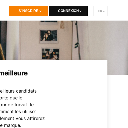
S'INSCRIRE
CONNEXION
FR
meilleure
eilleurs candidats
orte quelle
r de travail, le
ment les utiliser
lement vous attirerez
re marque.