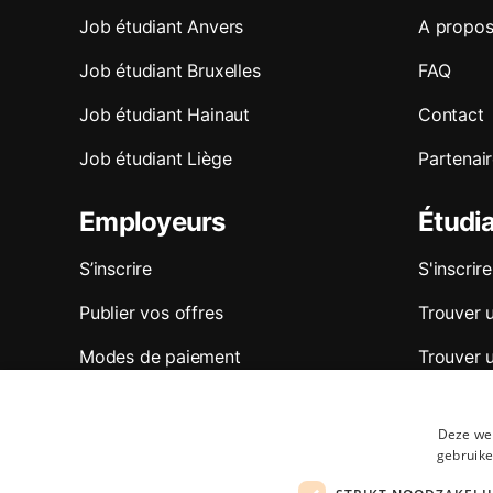
Job étudiant Anvers
A propos
Job étudiant Bruxelles
FAQ
Job étudiant Hainaut
Contact
Job étudiant Liège
Partenai
Employeurs
Étudi
S’inscrire
S'inscrire
Publier vos offres
Trouver 
Modes de paiement
Trouver 
Trouver u
Deze web
Trouver 
gebruike
Conseils