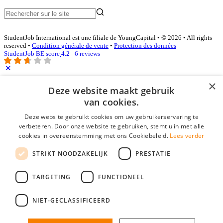
StudentJob International est une filiale de YoungCapital • © 2026 • All rights
reserved •
Condition générale de vente
•
Protection des données
StudentJob BE score
4.2 - 6 reviews
×
Identifiant Employeur
Deze website maakt gebruik
van cookies.
E-mail
*
Deze website gebruikt cookies om uw gebruikerservaring te
verbeteren. Door onze website te gebruiken, stemt u in met alle
Mot de passe
cookies in overeenstemming met ons Cookiebeleid.
Lees verder
se souvenir de moi
STRIKT NOODZAKELIJK
PRESTATIE
mot de passe oublié?
Connexion
TARGETING
FUNCTIONEEL
Profil Employeur gratuit
NIET-GECLASSIFICEERD
Vous pouvez vous connecter sur StudentJob si vous avez créé un
compte en tant qu'employeur. Trouver le bon candidat pour vous