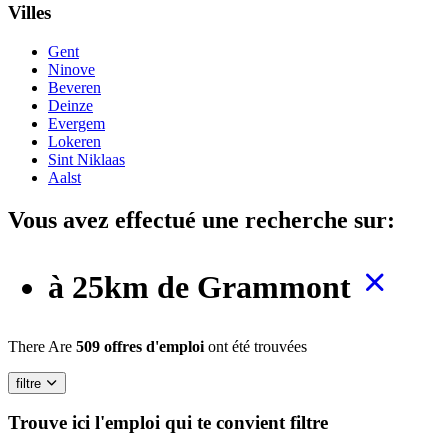
Villes
Gent
Ninove
Beveren
Deinze
Evergem
Lokeren
Sint Niklaas
Aalst
Vous avez effectué une recherche sur:
à 25km de Grammont
There Are
509 offres d'emploi
ont été trouvées
filtre
Trouve ici l'emploi qui te convient
filtre