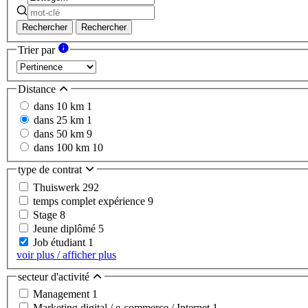
Rechercher
Rechercher
Trier par
Distance
dans 10 km
1
dans 25 km
1
dans 50 km
9
dans 100 km
10
type de contrat
Thuiswerk
292
temps complet expérience
9
Stage
8
Jeune diplômé
5
Job étudiant
1
voir plus / afficher plus
secteur d'activité
Management
1
Marketing digital / e-commerce / Internet
1