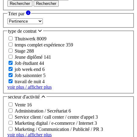
Rechercher
Rechercher
Trier par
type de contrat
Thuiswerk
8009
temps complet expérience
359
Stage
288
Jeune diplômé
141
Job étudiant
44
job week-end
6
Job saisonnier
5
travail de nuit
4
voir plus / afficher plus
secteur d'activité
Vente
16
Administration / Secrétariat
6
Service client / call center / centre d'appel
3
Marketing digital / e-commerce / Internet
3
Marketing / Communication / Publicité / PR
3
voir plus / afficher plus