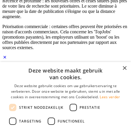
Récence et proximité : les nouvelles offres et celles situées plus près
de votre lieu de recherche sont prioritaires. Le score diminue à
mesure que la date de publication s'éloigne ou que la distance
augmente.
Priorisation commerciale : certaines offres peuvent être priorisées en
raison d'accords commerciaux. Cela concerne les 'TopJobs'
(promotions payantes), les employeurs utilisant un 'boost' ou les
offres publiées directement par nos partenaires par rapport aux
sources externes.
×
Identifiant Employeur
Deze website maakt gebruik
van cookies.
E-mail
*
Deze website gebruikt cookies om uw gebruikerservaring te
verbeteren. Door onze website te gebruiken, stemt u in met alle
Mot de passe
cookies in overeenstemming met ons Cookiebeleid.
Lees verder
se souvenir de moi
STRIKT NOODZAKELIJK
PRESTATIE
mot de passe oublié?
Connexion
TARGETING
FUNCTIONEEL
Profil Employeur gratuit