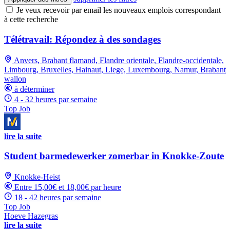
Je veux recevoir par email les nouveaux emplois correspondant
à cette recherche
Télétravail: Répondez à des sondages
Anvers, Brabant flamand, Flandre orientale, Flandre-occidentale,
Limbourg, Bruxelles, Hainaut, Liege, Luxembourg, Namur, Brabant
wallon
à déterminer
4 - 32 heures par semaine
Top Job
lire la suite
Student barmedewerker zomerbar in Knokke-Zoute
Knokke-Heist
Entre 15,00€ et 18,00€ par heure
18 - 42 heures par semaine
Top Job
Hoeve Hazegras
lire la suite