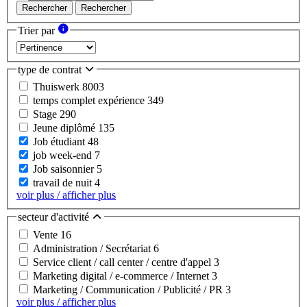
Rechercher
Rechercher
Trier par
type de contrat
Thuiswerk
8003
temps complet expérience
349
Stage
290
Jeune diplômé
135
Job étudiant
48
job week-end
7
Job saisonnier
5
travail de nuit
4
voir plus / afficher plus
secteur d'activité
Vente
16
Administration / Secrétariat
6
Service client / call center / centre d'appel
3
Marketing digital / e-commerce / Internet
3
Marketing / Communication / Publicité / PR
3
voir plus / afficher plus