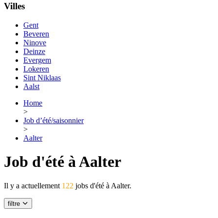
Villes
Gent
Beveren
Ninove
Deinze
Evergem
Lokeren
Sint Niklaas
Aalst
Home
>
Job d’été/saisonnier
>
Aalter
Job d'été à Aalter
Il y a actuellement
122
jobs d'été à Aalter.
filtre