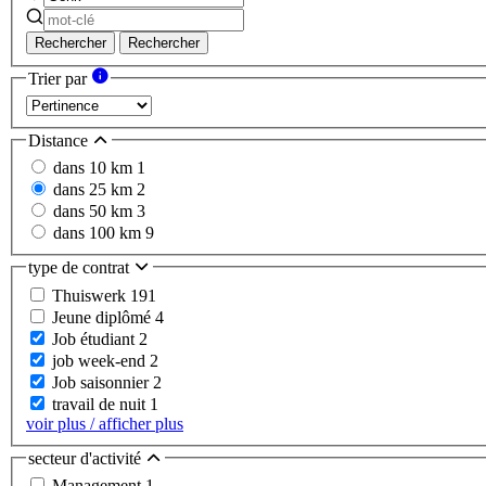
Rechercher
Rechercher
Trier par
Distance
dans 10 km
1
dans 25 km
2
dans 50 km
3
dans 100 km
9
type de contrat
Thuiswerk
191
Jeune diplômé
4
Job étudiant
2
job week-end
2
Job saisonnier
2
travail de nuit
1
voir plus / afficher plus
secteur d'activité
Management
1