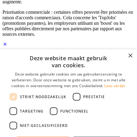
augmente.
Priorisation commerciale : certaines offres peuvent être priorisées en
raison d'accords commerciaux. Cela concerne les 'TopJobs'
(promotions payantes), les employeurs utilisant un 'boost' ou les
offres publiées directement par nos partenaires par rapport aux
sources externes.
×
Identifiant Employeur
Deze website maakt gebruik
van cookies.
E-mail
*
Deze website gebruikt cookies om uw gebruikerservaring te
verbeteren. Door onze website te gebruiken, stemt u in met alle
Mot de passe
cookies in overeenstemming met ons Cookiebeleid.
Lees verder
se souvenir de moi
STRIKT NOODZAKELIJK
PRESTATIE
mot de passe oublié?
Connexion
TARGETING
FUNCTIONEEL
Profil Employeur gratuit
NIET-GECLASSIFICEERD
Vous pouvez vous connecter sur StudentJob si vous avez créé un
compte en tant qu'employeur. Trouver le bon candidat pour vous